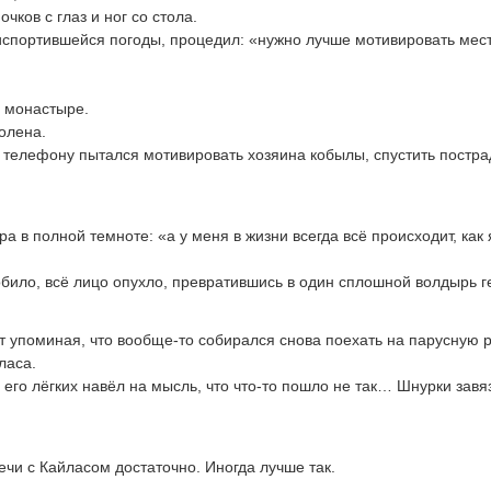
ков с глаз и ног со стола.
спортившейся погоды, процедил: «нужно лучше мотивировать местны
в монастыре.
олена.
у телефону пытался мотивировать хозяина кобылы, спустить постр
а в полной темноте: «а у меня в жизни всегда всё происходит, как я
обило, всё лицо опухло, превратившись в один сплошной волдырь г
т упоминая, что вообще-то собирался снова поехать на парусную р
ласа.
 его лёгких навёл на мысль, что что-то пошло не так… Шнурки завяз
ечи с Кайласом достаточно. Иногда лучше так.