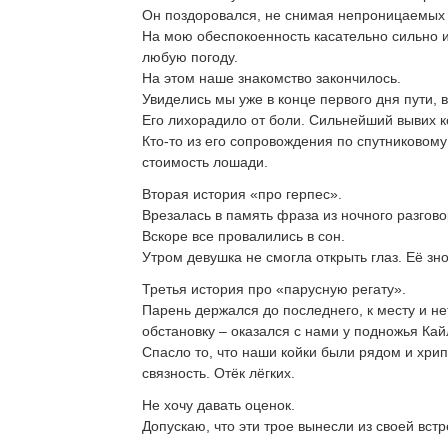
Он поздоровался, не снимая непроницаемых оч
На мою обеспокоенность касательно сильно и
любую погоду.
На этом наше знакомство закончилось.
Увиделись мы уже в конце первого дня пути, 
Его лихорадило от боли. Сильнейший вывих к
Кто-то из его сопровождения по спутниковом
стоимость лошади.
Вторая история «про герпес».
Врезалась в память фраза из ночного разговор
Вскоре все провалились в сон.
Утром девушка не смогла открыть глаз. Её зн
Третья история про «парусную регату».
Парень держался до последнего, к месту и не
обстановку – оказался с нами у подножья Кай
Спасло то, что наши койки были рядом и хрип
связность. Отёк лёгких.
Не хочу давать оценок.
Допускаю, что эти трое вынесли из своей встр