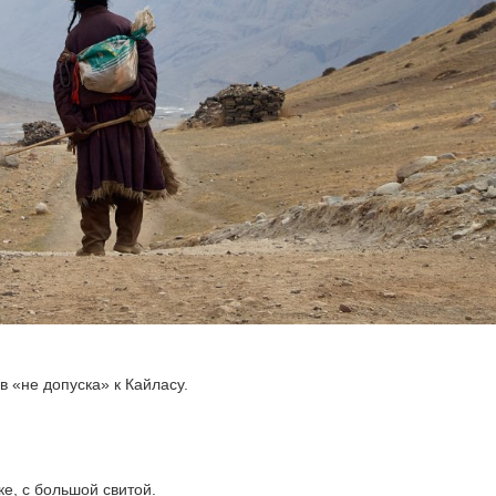
 «не допуска» к Кайласу.
е, с большой свитой.