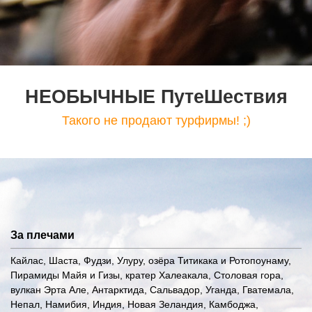
НЕОБЫЧНЫЕ ПутеШествия
Такого не продают турфирмы! ;)
За плечами
Кайлас, Шаста, Фудзи, Улуру, озёра Титикака и Ротопоунаму,
Пирамиды Майя и Гизы, кратер Халеакала, Столовая гора,
вулкан Эрта Але, Антарктида, Сальвадор, Уганда, Гватемала,
Непал, Намибия, Индия, Новая Зеландия, Камбоджа,