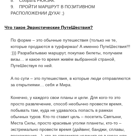
8. Собрать РЮКЗАК.
9. ПРОЙТИ МАРШРУТ В ПОЗИТИВНОМ
РАСПОЛОЖЕНИИ ДУХА! ;)
Что такое Эвристические ПутеШествия?
По форме – это обычные путешествия (только не те,
которые продаются в турфирмах! А именно ПутеШествия!!!
:))) Разрабатываю маршрут, покупаю билеты, получаем
визы… и какое-то время живём выбранной страной,
ПутеШествуя по ней.
А по сути – это путешествия, в которые люди отправляются
за открытиями… себя и Мира.
Конечно, у каждого свои планы и цели. Для кого-то это
просто развлечение, способ необычно провести время,
побывать там, куда не удавалось попасть в рамках
обычных туров. Кто-то ставит цель – посетить Святыни,
Места Силы, просто красивые уголки планеты, кто-то –
экстремально провести время (дайвинг, банджи, сплавы,
восхождения…), кто-то стремится уединиться в горах или