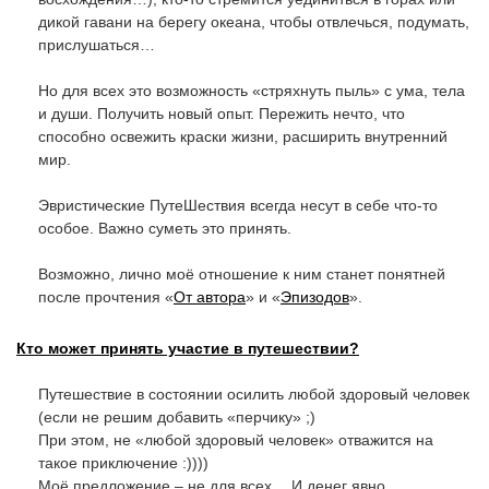
дикой гавани на берегу океана, чтобы отвлечься, подумать,
прислушаться…
Но для всех это возможность «стряхнуть пыль» с ума, тела
и души. Получить новый опыт. Пережить нечто, что
способно освежить краски жизни, расширить внутренний
мир.
Эвристические ПутеШествия всегда несут в себе что-то
особое. Важно суметь это принять.
Возможно, лично моё отношение к ним станет понятней
после прочтения «
От автора
» и «
Эпизодов
».
Кто может принять участие в путешествии?
Путешествие в состоянии осилить любой здоровый человек
(если не решим добавить «перчику» ;)
При этом, не «любой здоровый человек» отважится на
такое приключение :))))
Моё предложение – не для всех… И денег явно