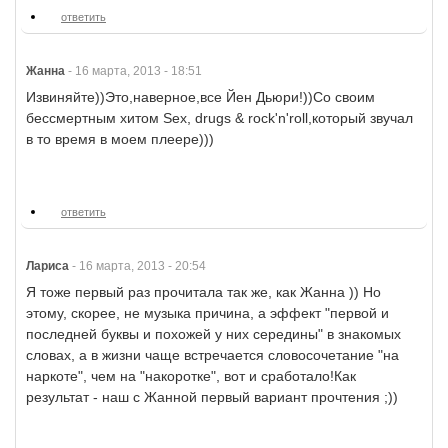
ответить
Жанна
-
16 марта, 2013 - 18:51
Извиняйте))Это,наверное,все Йен Дьюри!))Со своим
бессмертным хитом Sex, drugs & rock'n'roll,который звучал
в то время в моем плеере)))
ответить
Лариса
-
16 марта, 2013 - 20:54
Я тоже первый раз прочитала так же, как Жанна )) Но
этому, скорее, не музыка причина, а эффект "первой и
последней буквы и похожей у них середины" в знакомых
словах, а в жизни чаще встречается словосочетание "на
наркоте", чем на "накоротке", вот и сработало!Как
результат - наш с Жанной первый вариант прочтения ;))